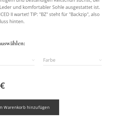
chtigem und beständigen Reitschuh suchst, der
Leder und komfortabler Sohle ausgestattet ist.
D II wartet! TIP: "BZ" steht für "Backzip", also
luss hinten.
auswählen:
Farbe
€
m Warenkorb hinzufügen