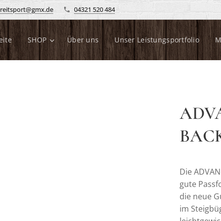
reitsport@gmx.de
04321 520 484
eite
SHOP
Über uns
Unser Leistungsportfolio
M
ADVA
BACK
Die ADVANC
gute Passfo
die neue G
im Steigbü