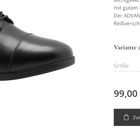
leichtgewi
mit gutem 
Der ADVANCE
Reißversch
Variante 
Größe
99,00
Zu