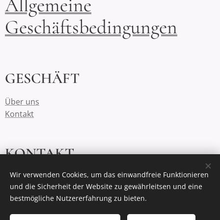
Allgemeine
Geschäftsbedingungen
GESCHÄFT
Über uns
Kontakt
KONTAKT
Wir verwenden Cookies, um das einwandfreie Funktionieren
mhr-reitsport(at)gmx.de
und die Sicherheit der Website zu gewährleitsen und eine
+49(0)4321 -520484
bestmögliche Nutzererfahrung zu bieten.