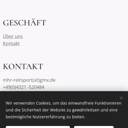
GESCHÄFT
Über uns
Kontakt
KONTAKT
mhr-reitsport(at)gmx.de
+49(0)4321 -520484
Wir verwenden Cookies, um das einwandfreie Funktionieren
und die Sicherheit der Website zu gewährleitsen und eine
Unterstützt von
Webnode
Cookies
bestmögliche Nutzererfahrung zu bieten.