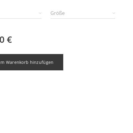
Größe
0
€
um Warenkorb hinzufügen