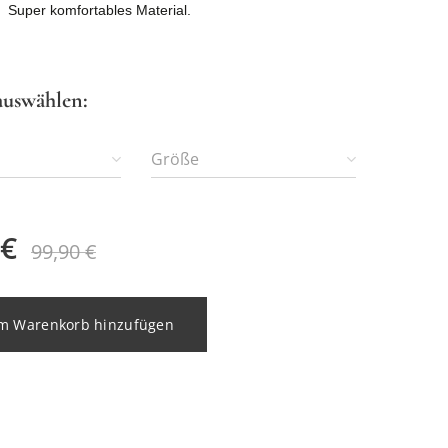
Super komfortables Material.
auswählen:
Größe
€
99,90
€
m Warenkorb hinzufügen