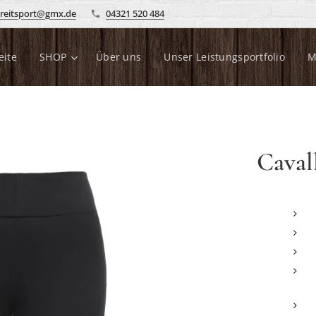
reitsport@gmx.de
04321 520 484
eite
SHOP
Über uns
Unser Leistungsportfolio
M
Caval