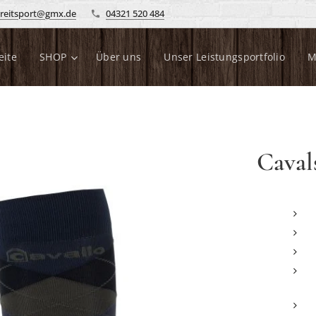
reitsport@gmx.de
04321 520 484
eite
SHOP
Über uns
Unser Leistungsportfolio
M
Caval