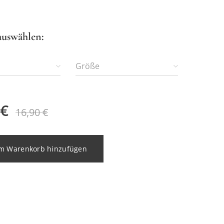
auswählen:
Größe
€
16,90
€
m Warenkorb hinzufügen