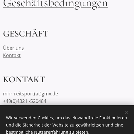
Geschäftsbedingungen
GESCHÄFT
Über uns
Kontakt
KONTAKT
mhr-reitsport(at)gmx.de
+49(0)4321 -520484
Wir verwenden Cookies, um das einwandfreie Funktionieren
und die Sicherheit der Website zu gewährleitsen und eine
Unterstützt von
Webnode
Cookies
bestmögliche Nutzererfahrung zu bieten.