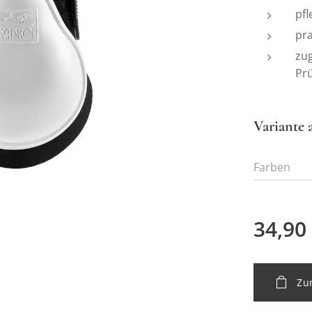
pfl
pra
zug
Pr
Variante 
Farben
34,90
Zu