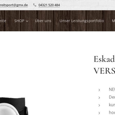
reitsport@gmx.de
04321 520 484
eite
SHOP
Über uns
Unser Leistungsportfolio
M
Eskad
VER
NE
Der
ku
ho