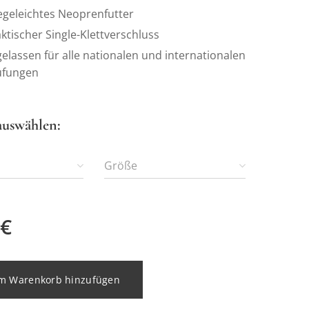
egeleichtes Neoprenfutter
ktischer Single-Klettverschluss
elassen für alle nationalen und internationalen
üfungen
auswählen:
Größe
€
m Warenkorb hinzufügen