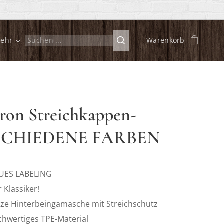
ehr
Warenkorb
ron Streichkappen-
SCHIEDENE FARBEN
UES LABELING
 Klassiker!
rze Hinterbeingamasche mit Streichschutz
chwertiges TPE-Material