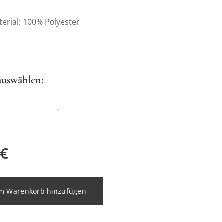
erial: 100% Polyester
auswählen:
€
m Warenkorb hinzufügen