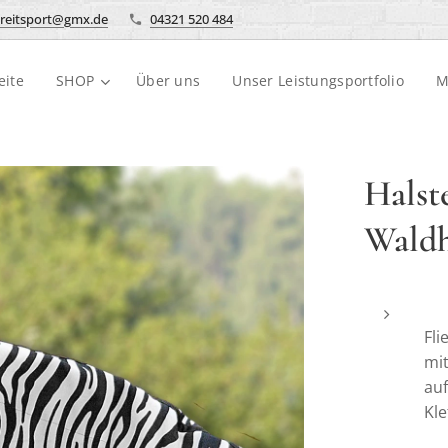
reitsport@gmx.de
04321 520 484
eite
SHOP
Über uns
Unser Leistungsportfolio
M
Halst
Wald
Fl
mit
auf
Kle