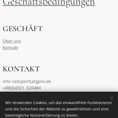
Geschäftsbedingungen
GESCHÄFT
Über uns
Kontakt
KONTAKT
mhr-reitsport(at)gmx.de
+49(0)4321 -520484
Wir verwenden Cookies, um das einwandfreie Funktionieren
und die Sicherheit der Website zu gewährleitsen und eine
Unterstützt von
Webnode
Cookies
bestmögliche Nutzererfahrung zu bieten.