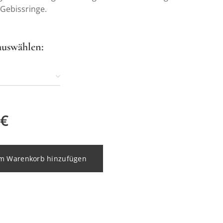
 Gebissringe.
auswählen:
€
m Warenkorb hinzufügen