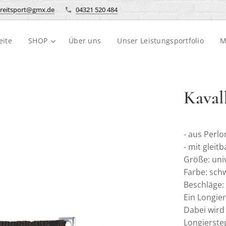
reitsport@gmx.de
04321 520 484
eite
SHOP
Über uns
Unser Leistungsportfolio
M
Kaval
- aus Perlo
- mit gleit
Größe: uni
Farbe: sch
Beschläge: 
Ein Longier
Dabei wird 
Longierste