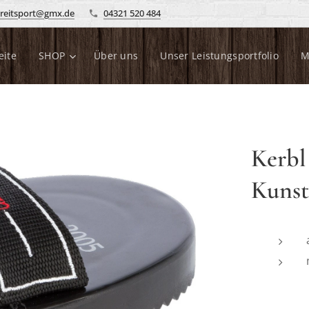
reitsport@gmx.de
04321 520 484
eite
SHOP
Über uns
Unser Leistungsportfolio
M
Kerbl
Kunsts