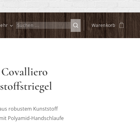
ehr
Warenkorb
 Covalliero
toffstriegel
aus robustem Kunststoff
mit Polyamid-Handschlaufe