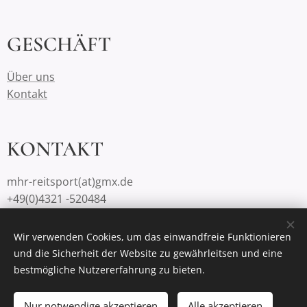
GESCHÄFT
Über uns
Kontakt
KONTAKT
mhr-reitsport(at)gmx.de
+49(0)4321 -520484
Wir verwenden Cookies, um das einwandfreie Funktionieren
und die Sicherheit der Website zu gewährleitsen und eine
Unterstützt von
Webnode
Cookies
bestmögliche Nutzererfahrung zu bieten.
Zum Warenkorb hinzufügen
Nur notwendige akzeptieren
Alle akzeptieren