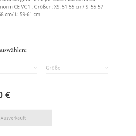
snorm CE VG1 . Größen: XS: 51-55 cm/ S: 55-57
58 cm/ L: 59-61 cm
auswählen:
Größe
0
€
Ausverkauft