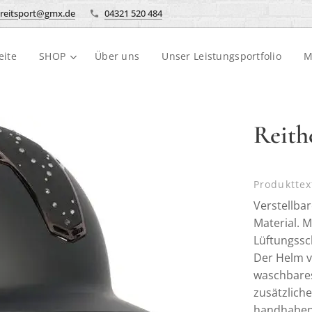
reitsport@gmx.de
04321 520 484
eite
SHOP
Über uns
Unser Leistungsportfolio
M
Reith
Produkttex
Verstellbar
Material. 
Lüftungssch
Der Helm v
waschbares
zusätzliche
handhaben 