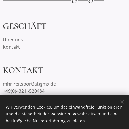
GESCHÄFT
Über uns
Kontakt
KONTAKT
mhr-reitsport(at)gmx.de
+49(0)4321 -520484
Wir verwenden Cookies, um das einwandfreie Funktionieren
und die Sicherheit der Website zu gewährleitsen und eine
Unterstützt von
Webnode
Cookies
bestmögliche Nutzererfahrung zu bieten.