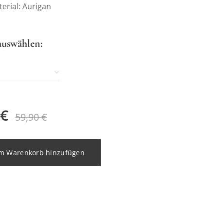
erial: Aurigan
auswählen:
€
59,90
€
m Warenkorb hinzufügen