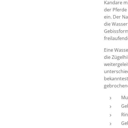
Kandare mi
der Pferde
ein. Der N
die Wasser
Gebissform
freilaufen
Eine Wasse
die Zügelh
weitergelei
unterschie
bekanntest
gebrochen
Mu
Ge
Ri
Ge