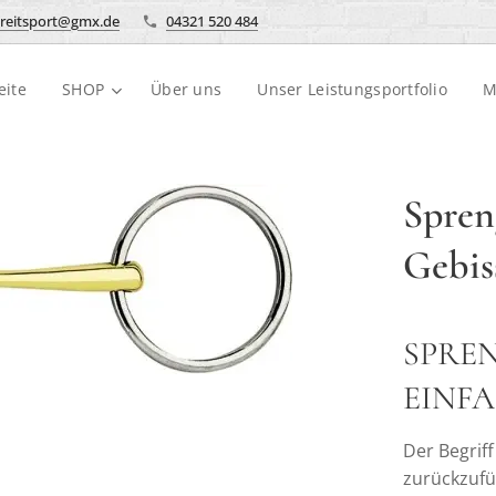
reitsport@gmx.de
04321 520 484
eite
SHOP
Über uns
Unser Leistungsportfolio
M
Spren
Gebis
SPRE
EINF
Der Begriff
zurückzufü