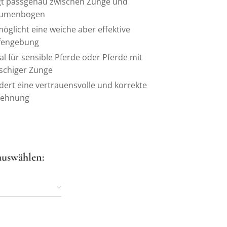
egt passgenau zwischen Zunge und
umenbogen
öglicht eine weiche aber effektive
lfengebung
al für sensible Pferde oder Pferde mit
ischiger Zunge
dert eine vertrauensvolle und korrekte
lehnung
auswählen: