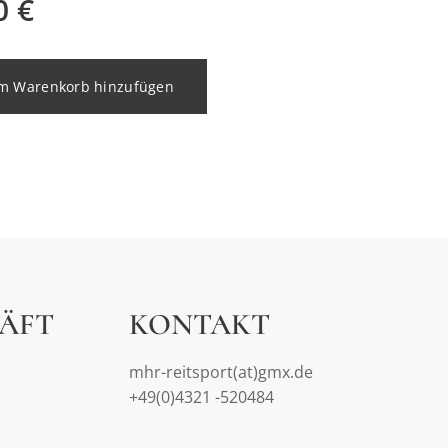
0
€
m Warenkorb hinzufügen
ÄFT
KONTAKT
mhr-reitsport(at)gmx.de
+49(0)4321 -520484