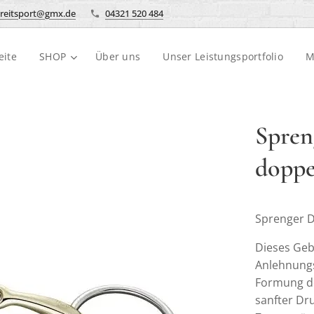
reitsport@gmx.de
04321 520 484
eite
SHOP
Über uns
Unser Leistungsportfolio
M
Spren
doppe
Sprenger 
Dieses Geb
Anlehnung
Formung de
sanfter Dr