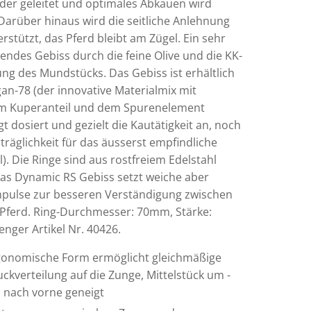
er geleitet und optimales Abkauen wird
 Darüber hinaus wird die seitliche Anlehnung
erstützt, das Pferd bleibt am Zügel. Ein sehr
ndes Gebiss durch die feine Olive und die KK-
ung des Mundstücks. Das Gebiss ist erhältlich
an-78 (der innovative Materialmix mit
em Kuperanteil und dem Spurenelement
 dosiert und gezielt die Kautätigkeit an, noch
räglichkeit für das äusserst empfindliche
. Die Ringe sind aus rostfreiem Edelstahl
 Das Dynamic RS Gebiss setzt weiche aber
Impulse zur besseren Verständigung zwischen
 Pferd. Ring-Durchmesser: 70mm, Stärke:
nger Artikel Nr. 40426.
gonomische Form ermöglicht gleichmäßige
ckverteilung auf die Zunge, Mittelstück um -
 nach vorne geneigt