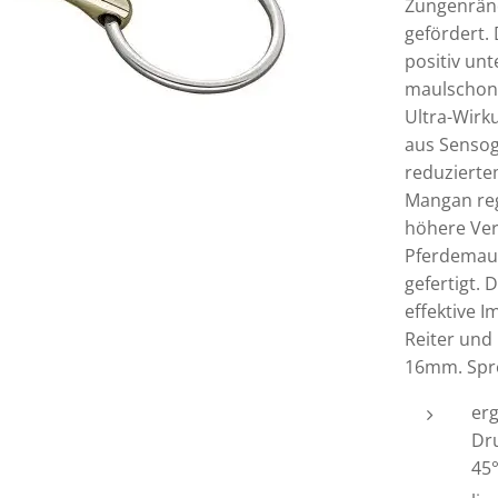
Zungenränd
gefördert.
positiv unt
maulschone
Ultra-Wirk
aus Sensog
reduziert
Mangan regt
höhere Vert
Pferdemaul)
gefertigt.
effektive 
Reiter und
16mm. Spre
er
Dru
45°