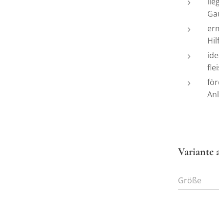
li
Ga
erm
Hi
ide
fle
för
An
Variante 
Größe