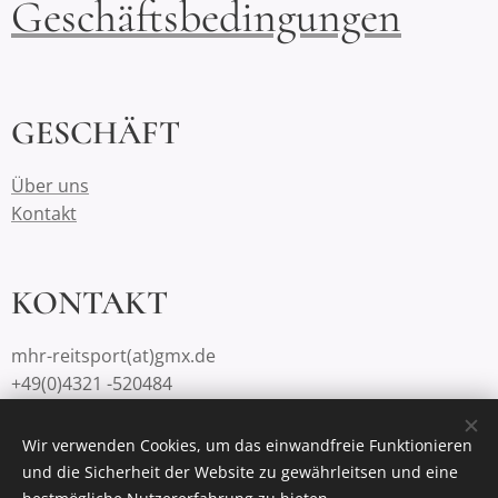
Geschäftsbedingungen
GESCHÄFT
Über uns
Kontakt
KONTAKT
mhr-reitsport(at)gmx.de
+49(0)4321 -520484
Wir verwenden Cookies, um das einwandfreie Funktionieren
und die Sicherheit der Website zu gewährleitsen und eine
Unterstützt von
Webnode
Cookies