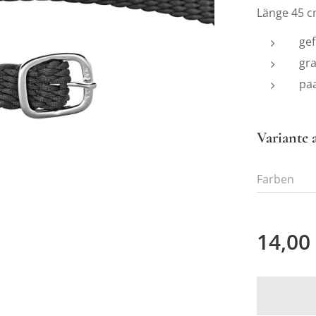
Länge 45 
gef
gra
paa
Variante 
Farben
14,00