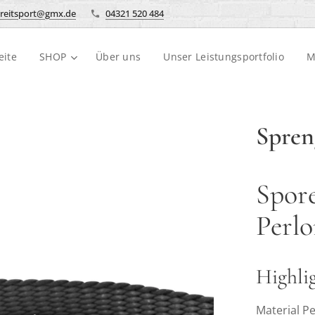
reitsport@gmx.de
04321 520 484
eite
SHOP
Über uns
Unser Leistungsportfolio
M
Spren
Spore
Perlo
Highli
Material P