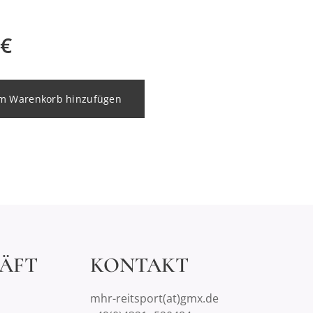
€
m Warenkorb hinzufügen
ÄFT
KONTAKT
mhr-reitsport(at)gmx.de