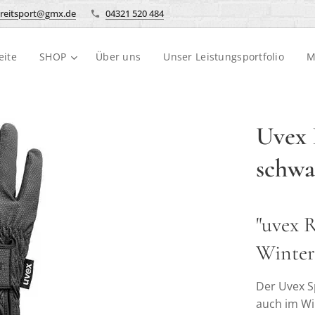
reitsport@gmx.de
04321 520 484
eite
SHOP
Über uns
Unser Leistungsportfolio
M
Uvex 
schwa
"uvex 
Winter
Der Uvex S
auch im Wi