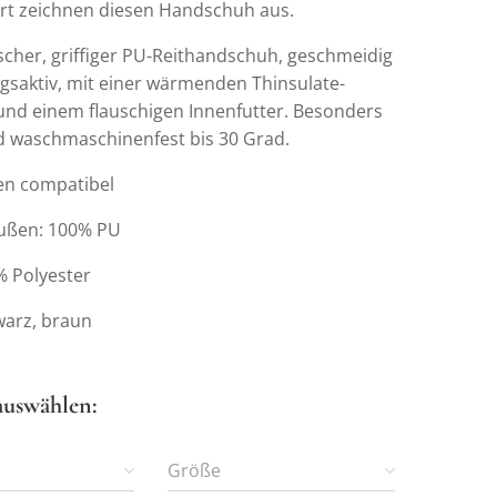
t zeichnen diesen Handschuh aus.
scher, griffiger PU-Reithandschuh, geschmeidig
saktiv, mit einer wärmenden Thinsulate-
 und einem flauschigen Innenfutter. Besonders
d waschmaschinenfest bis 30 Grad.
en compatibel
Außen: 100% PU
% Polyester
warz, braun
auswählen:
Größe