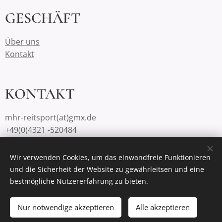
GESCHÄFT
Über uns
Kontakt
KONTAKT
mhr-reitsport(at)gmx.de
+49(0)4321 -520484
Wir verwenden Cookies, um das einwandfreie Funktionieren
und die Sicherheit der Website zu gewährleitsen und eine
Unterstützt von
Webnode
Cookies
bestmögliche Nutzererfahrung zu bieten.
Zum Warenkorb hinzufügen
Nur notwendige akzeptieren
Alle akzeptieren